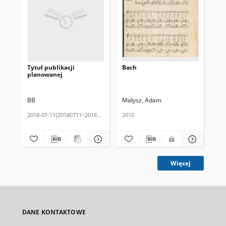
Tytuł publikacji
Bach
Ch
planowanej
BB
Małysz, Adam
Ma
2018-07-11[20180711~20180711]
2010
201
Więcej
DANE KONTAKTOWE