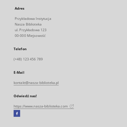
Adres
Przykładowa Instytucja
Nasza Biblioteka
ul. Przykładowa 123
00-000 Miejsowość
Telefon
(+48) 123 456 789
E-Mail
kontakt@nasza-biblioteka.pl
Odwiedź nas!
https://www.nasza-biblioteka.com
Facebook
Link
zewnętrzny,