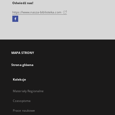
Odwiedź nas!
https://www.nasza-biblioteka.com
Facebook
Link
zewnętrzny,
otworzy
się
w
nowej
MAPA STRONY
karcie
Strona główna
Kolekcje
Materiały Regionalne
Czasopisma
Prace naukowe