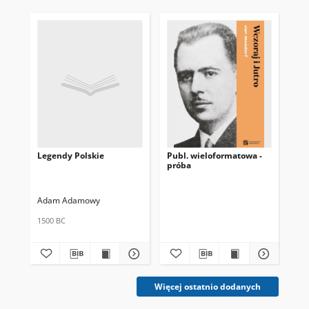
Legendy Polskie
Publ. wieloformatowa -
Lis
próba
Adam Adamowy
Kur
1500 BC
Więcej ostatnio dodanych