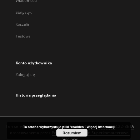
Wiadomości
Statystyki
Koszalin
Testowa
Konto użytkownika
Zaloguj się
Historia przeglądania
Ten serwis działa dzięki oprogramowaniu
DInGO dLibra 6.3.22-BETA
Ta strona wykorzystuje pliki 'cookies'.
Więcej informacji
opracowanemu przez
Poznańskie Centrum Superkomputerowo-
Rozumiem
Sieciowe