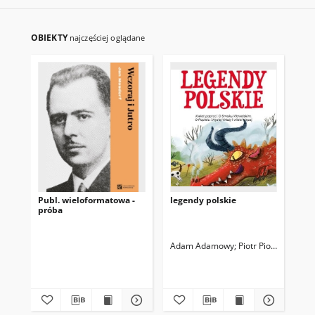
OBIEKTY
najczęściej oglądane
Publ. wieloformatowa -
legendy polskie
Le
próba
Adam Adamowy
Piotr Piotrowy
Piot
Ad
150