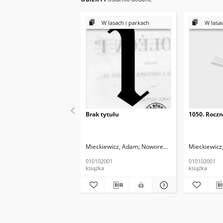
W lasach i parkach
W lasac
Brak tytułu
1050. Roczn
Mieckiewicz, Adam
Noworewski Mariusz
Mieckiewicz
010102001
010102001
książka
książka