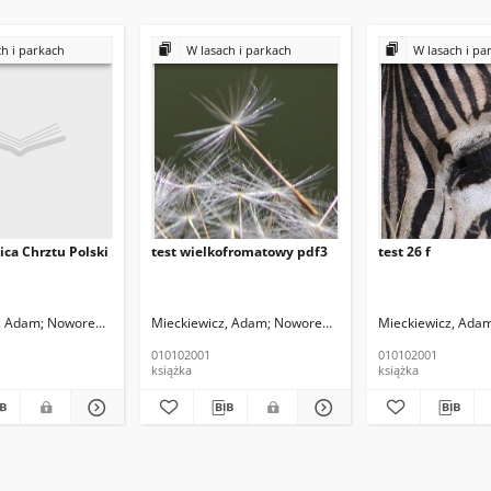
h i parkach
W lasach i parkach
W lasach i pa
ica Chrztu Polski
test wielkofromatowy pdf3
test 26 f
, Adam
Noworewski Mariusz
Mieckiewicz, Adam
Noworewski Mariusz
Mieckiewicz, Ada
010102001
010102001
książka
książka