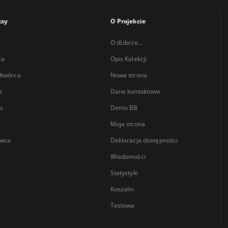
ksy
O Projekcie
O dLibrze...
ca
Opis Kolekcji
łtwórca
Nowa strona
t
Dane kontaktowe
s
Demo BB
Moja strona
wca
Deklaracja dostępności
Wiadomości
Statystyki
Koszalin
Testowa