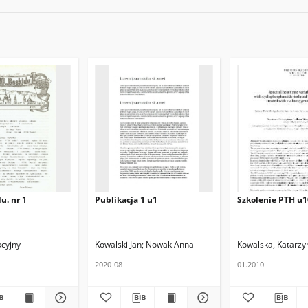
u. nr 1
Publikacja 1 u1
Szkolenie PTH u1
kcyjny
Kowalski Jan
Nowak Anna
Kowalska, Katarzy
2020-08
01.2010