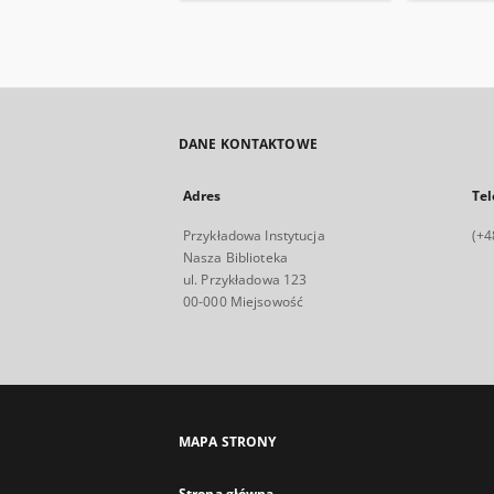
DANE KONTAKTOWE
Adres
Tel
Przykładowa Instytucja
(+4
Nasza Biblioteka
ul. Przykładowa 123
00-000 Miejsowość
MAPA STRONY
Strona główna