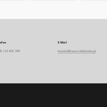
efon
E-Mail
8) 123 456 789
kontakt@nasza-biblioteka.pl