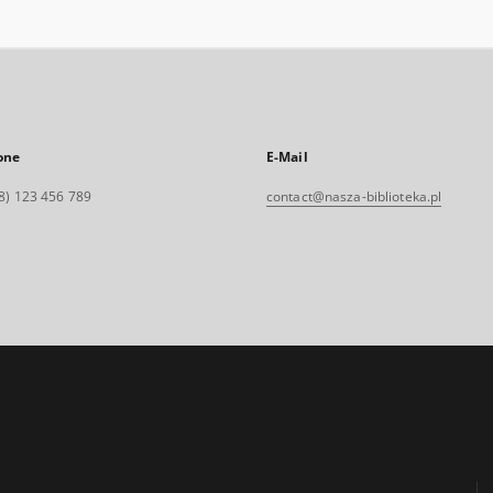
one
E-Mail
8) 123 456 789
contact@nasza-biblioteka.pl