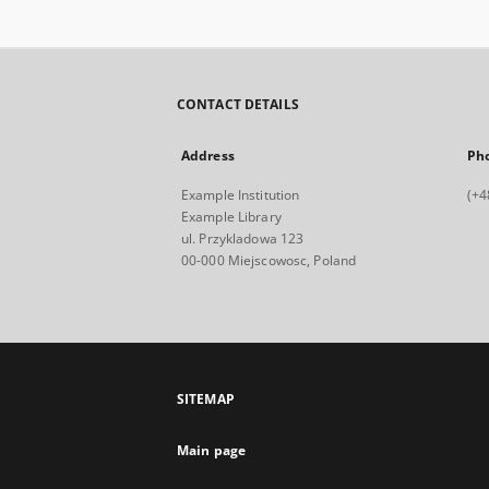
CONTACT DETAILS
Address
Ph
Example Institution
(+4
Example Library
ul. Przykladowa 123
00-000 Miejscowosc, Poland
SITEMAP
Main page