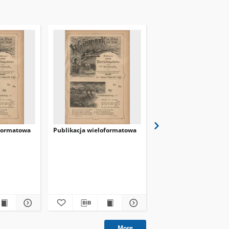
oformatowa
Publikacja wieloformatowa
Publikacja wieloforma
Ciechan, Alicja
dokument ikonograficzny
More