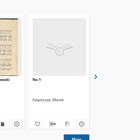
owski
No 1
Praca nr 2
Adamczak, Marek
Abcariusz, Kazimierz
2023
artykuł
More