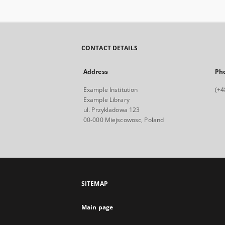
CONTACT DETAILS
Address
Ph
Example Institution
(+4
Example Library
ul. Przykladowa 123
00-000 Miejscowosc, Poland
SITEMAP
Main page