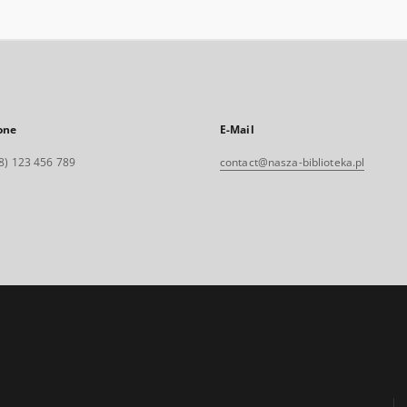
one
E-Mail
8) 123 456 789
contact@nasza-biblioteka.pl