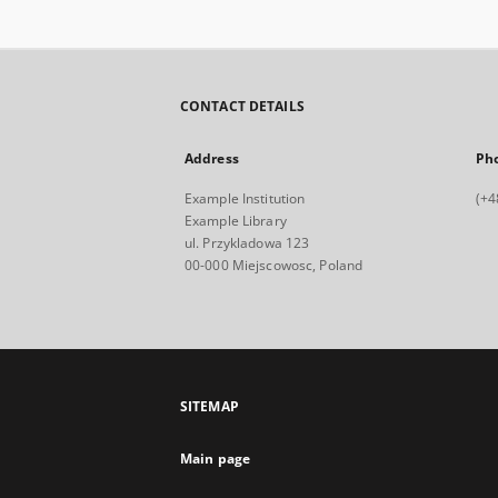
CONTACT DETAILS
Address
Ph
Example Institution
(+4
Example Library
ul. Przykladowa 123
00-000 Miejscowosc, Poland
SITEMAP
Main page