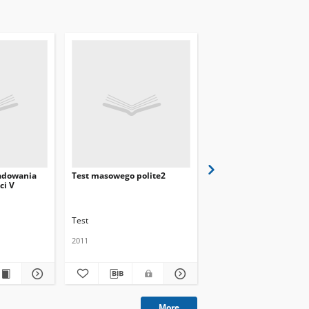
adowania
Test masowego polite2
Test masowego polite1
ci V
Test
Test
2011
2011
More