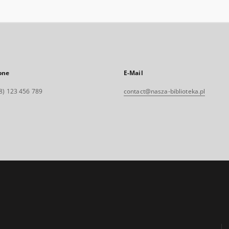
one
E-Mail
8) 123 456 789
contact@nasza-biblioteka.pl