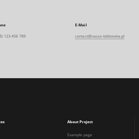
one
E-Mail
8) 123 456 789
contact@nasza-biblioteka.pl
xes
About Project
Example page