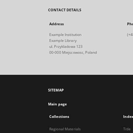
CONTACT DETAILS
Address
Ph
Example Institution
(+4
Example Library
ul. Przykladowa 123
00-000 Miejscowosc, Poland
SITEMAP
Main page
Collections
Inde
Regional Materials
Title