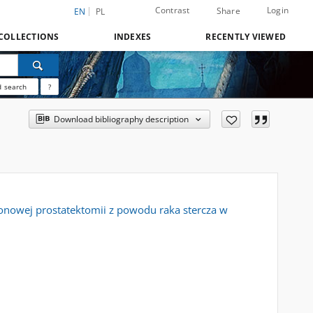
Contrast
Login
Share
EN
PL
COLLECTIONS
INDEXES
RECENTLY VIEWED
 search
?
Download bibliography description
łonowej prostatektomii z powodu raka stercza w