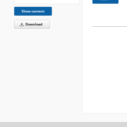
Show content
Download