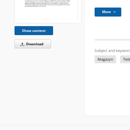
More
Show content
Download
Subject and keyword
Magazyn
Tes