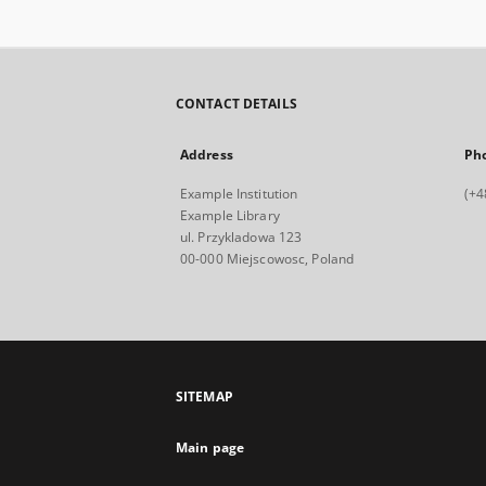
CONTACT DETAILS
Address
Ph
Example Institution
(+4
Example Library
ul. Przykladowa 123
00-000 Miejscowosc, Poland
SITEMAP
Main page