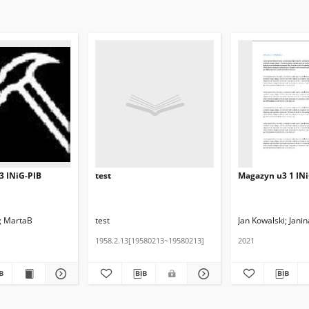
3 INiG-PIB
test
Magazyn u3 1 INi
MartaB
test
Jan Kowalski
Jani
1958.2.13[19580213~19580213]
2021