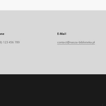
one
E-Mail
8) 123 456 789
contact@nasza-biblioteka.pl