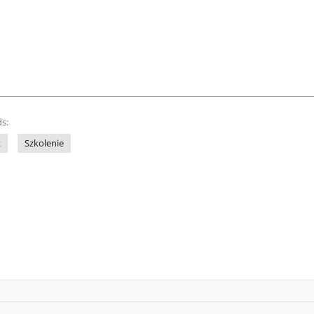
s:
t
Szkolenie