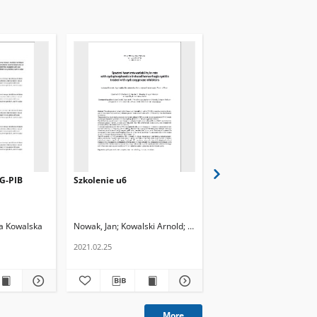
G-PIB
Szkolenie u6
Głos tygodnik Nowohu
na Kowalska
Nowak, Jan
Kowalski Arnold
Chabior Janusz
Franczyk, Jan L . Red.
J.L
2021.02.25
książka
More