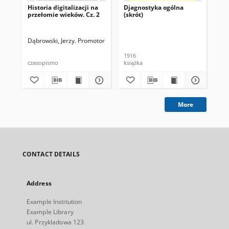
Historia digitalizacji na
Djagnostyka ogólna
Kry
przełomie wieków. Cz. 2
(skrót)
sk
Dąbrowski, Jerzy. Promotor
Pyz
1916
201
czasopismo
książka
ksi
More
CONTACT DETAILS
Address
Example Institution
Example Library
ul. Przykladowa 123