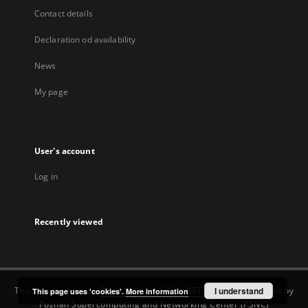
Contact details
Declaration od availability
News
My page
User's account
Log in
Recently viewed
This service runs on
DInGO dLibra 6.3.22-BETA
software created by
I understand
This page uses 'cookies'.
More information
Poznan Supercomputing and Networking Center (PSNC)