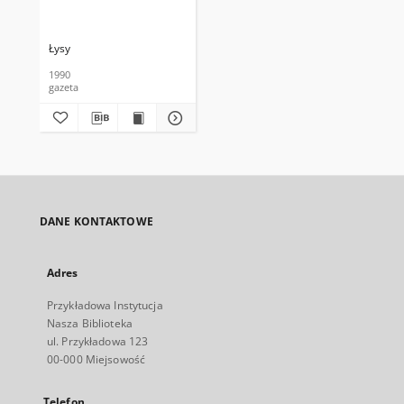
Łysy
1990
gazeta
DANE KONTAKTOWE
Adres
Przykładowa Instytucja
Nasza Biblioteka
ul. Przykładowa 123
00-000 Miejsowość
Telefon